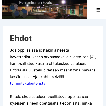
↓
Siirry
Val
pääsisältöön
Ehdot
Jos oppilas saa jostakin aineesta
kevättodistukseen arvosanaksi ala-arvoisen (4),
hän osallistuu kesällä ehtolaiskuulusteluun.
Ehtolaiskuulustelu pidetään määrättynä päivänä
kesäkuussa. Ajankohta selviää
toimintakalenterista
.
Ehtolaiskuulusteluun osallistuva oppilas saa
kyseisen aineen opettajalta tiedon siitä, mitkä