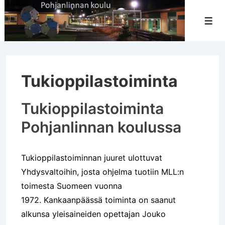
↓
Siirry
Val
pääsisältöön
Tukioppilastoiminta
Tukioppilastoiminta
Pohjanlinnan koulussa
Tukioppilastoiminnan juuret ulottuvat
Yhdysvaltoihin, josta ohjelma tuotiin MLL:n
toimesta Suomeen vuonna
1972. Kankaanpäässä toiminta on saanut
alkunsa yleisaineiden opettajan Jouko