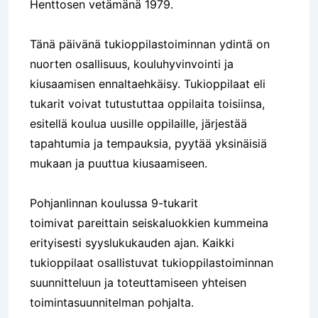
Henttosen vetämänä 1979.
Tänä päivänä tukioppilastoiminnan ydintä on
nuorten osallisuus, kouluhyvinvointi ja
kiusaamisen ennaltaehkäisy. Tukioppilaat eli
tukarit voivat tutustuttaa oppilaita toisiinsa,
esitellä koulua uusille oppilaille, järjestää
tapahtumia ja tempauksia, pyytää yksinäisiä
mukaan ja puuttua kiusaamiseen.
Pohjanlinnan koulussa 9-tukarit
toimivat pareittain seiskaluokkien kummeina
erityisesti syyslukukauden ajan. Kaikki
tukioppilaat osallistuvat tukioppilastoiminnan
suunnitteluun ja toteuttamiseen yhteisen
toimintasuunnitelman pohjalta.