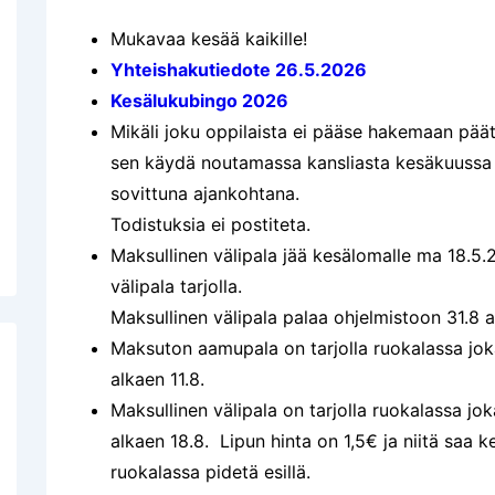
Mukavaa kesää kaikille!
Yhteishakutiedote 26.5.2026
Kesälukubingo 2026
Mikäli joku oppilaista ei pääse hakemaan pää
sen käydä noutamassa kansliasta kesäkuussa 
sovittuna ajankohtana.
Todistuksia ei postiteta.
Maksullinen välipala jää kesälomalle ma 18.5.
välipala tarjolla.
Maksullinen välipala palaa ohjelmistoon 31.8 a
Maksuton aamupala on tarjolla ruokalassa joka
alkaen 11.8.
Maksullinen välipala on tarjolla ruokalassa jo
alkaen 18.8.
Lipun hinta on 1,5€ ja niitä saa ke
ruokalassa pidetä esillä.