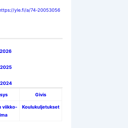
https://yle.fi/a/74-20053056
-2026
-2025
-2024
sys
Givis
 viikko-
Koulukuljetukset
lma