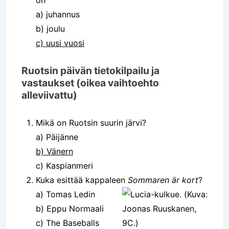
on
a) juhannus
b) joulu
c) uusi vuosi
Ruotsin päivän tietokilpailu ja
vastaukset (oikea vaihtoehto
alleviivattu)
Mikä on Ruotsin suurin järvi?
a) Päijänne
b) Vänern
c) Kaspianmeri
Kuka esittää kappaleen
Sommaren är kort
?
a) Tomas Ledin
b) Eppu Normaali
c) The Baseballs