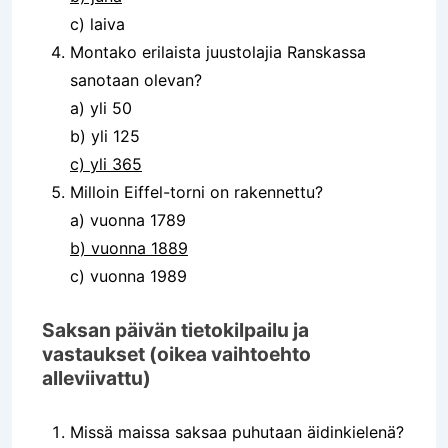
c) laiva
Montako erilaista juustolajia Ranskassa
sanotaan olevan?
a) yli 50
b) yli 125
c) yli 365
Milloin Eiffel-torni on rakennettu?
a) vuonna 1789
b) vuonna 1889
c) vuonna 1989
Saksan päivän tietokilpailu ja
vastaukset (oikea vaihtoehto
alleviivattu)
Missä maissa saksaa puhutaan äidinkielenä?