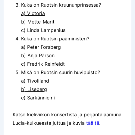
Kuka on Ruotsin kruununprinsessa?
a) Victoria
b) Mette-Marit
c) Linda Lampenius
Kuka on Ruotsin pääministeri?
a) Peter Forsberg
b) Anja Pärson
c) Fredrik Reinfeldt
Mikä on Ruotsin suurin huvipuisto?
a) Tivoliland
b) Liseberg
c) Särkänniemi
Katso kieliviikon konsertista ja perjantaiaamuna
Lucia-kulkueesta juttua ja kuvia
täältä
.