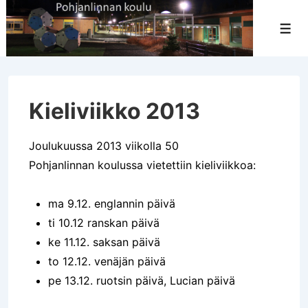
↓
Siirry
Val
pääsisältöön
Kieliviikko 2013
Joulukuussa 2013 viikolla 50
Pohjanlinnan koulussa vietettiin kieliviikkoa:
ma 9.12. englannin päivä
ti 10.12 ranskan päivä
ke 11.12. saksan päivä
to 12.12. venäjän päivä
pe 13.12. ruotsin päivä, Lucian päivä