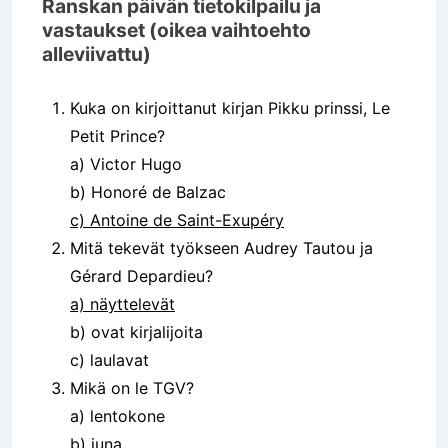
Ranskan päivän tietokilpailu ja
vastaukset (oikea vaihtoehto
alleviivattu)
Kuka on kirjoittanut kirjan Pikku prinssi, Le
Petit Prince?
a) Victor Hugo
b) Honoré de Balzac
c) Antoine de Saint-Exupéry
Mitä tekevät työkseen Audrey Tautou ja
Gérard Depardieu?
a) näyttelevät
b) ovat kirjalijoita
c) laulavat
Mikä on le TGV?
a) lentokone
b) juna