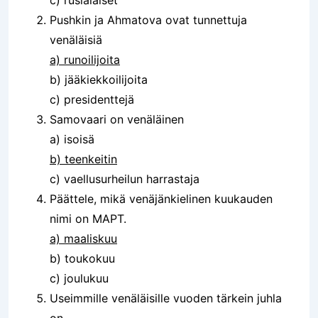
c) rusialaiset
Pushkin ja Ahmatova ovat tunnettuja
venäläisiä
a) runoilijoita
b) jääkiekkoilijoita
c) presidenttejä
Samovaari on venäläinen
a) isoisä
b) teenkeitin
c) vaellusurheilun harrastaja
Päättele, mikä venäjänkielinen kuukauden
nimi on MAPT.
a) maaliskuu
b) toukokuu
c) joulukuu
Useimmille venäläisille vuoden tärkein juhla