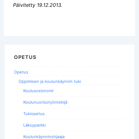
Päivitetty 19.12.2013.
OPETUS
Opetus
Oppimisen ja koulunkäynnin tuki
Koulusosionomi
Koulunuorisotyöntekijä
Tukiopetus
Läksyparkki
Koulunkäynninohjaaja