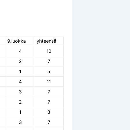
a
9.luokka
yhteensä
4
10
2
7
1
5
4
11
3
7
2
7
1
3
3
7