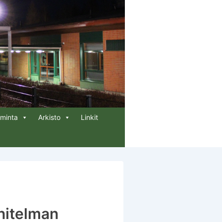
iminta
Arkisto
Linkit
nitelman