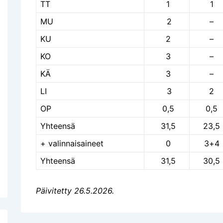
TT
1
1
MU
2
–
KU
2
–
KO
3
–
KÄ
3
–
LI
3
2
OP
0,5
0,5
Yhteensä
31,5
23,5
+ valinnaisaineet
0
3+4
Yhteensä
31,5
30,5
Päivitetty 26.5.2026.