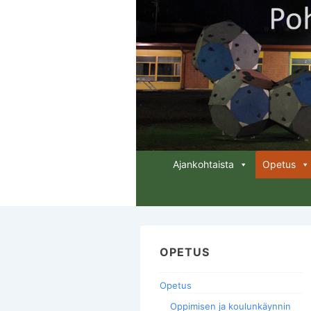
↓
Siirry
pääsisältöön
Päänavigaatio
Ajankohtaista
Opetus
OPETUS
Opetus
Oppimisen ja koulunkäynnin