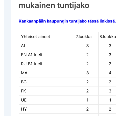
mukainen tuntijako
Kankaanpään kaupungin tuntijako tässä linkissä.
Yhteiset aineet
7.luokka
8.luokk
AI
3
3
EN A1-kieli
2
3
RU B1-kieli
2
2
MA
3
4
BG
2
2
FK
2
3
UE
1
1
HY
2
2