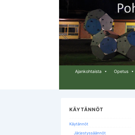
↓
Siirry
pääsisältöön
Päänavigaatio
Ajankohtaista
Opetus
KÄYTÄNNÖT
Käytännöt
Järjestyssäännöt