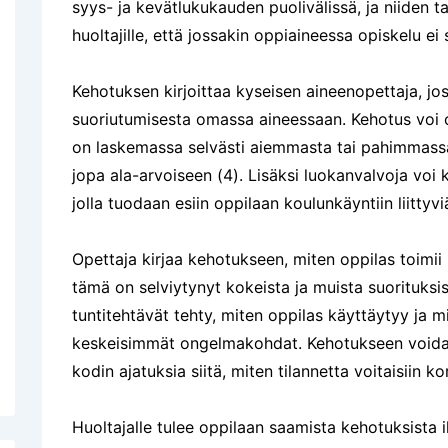
syys- ja kevätlukukauden puolivälissä, ja niiden t
huoltajille, että jossakin oppiaineessa opiskelu ei s
Kehotuksen kirjoittaa kyseisen aineenopettaja, jo
suoriutumisesta omassa aineessaan. Kehotus voi oll
on laskemassa selvästi aiemmasta tai pahimmas
jopa ala-arvoiseen (4). Lisäksi luokanvalvoja voi k
jolla tuodaan esiin oppilaan koulunkäyntiin liitty
Opettaja kirjaa kehotukseen, miten oppilas toimii
tämä on selviytynyt kokeista ja muista suorituksis
tuntitehtävät tehty, miten oppilas käyttäytyy ja 
keskeisimmät ongelmakohdat. Kehotukseen voidaa
kodin ajatuksia siitä, miten tilannetta voitaisiin ko
Huoltajalle tulee oppilaan saamista kehotuksista 