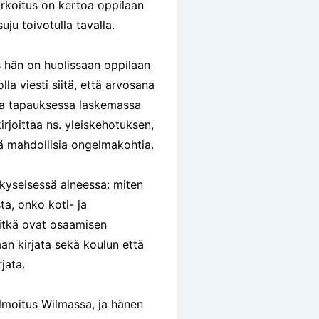
arkoitus on kertoa oppilaan
uju toivotulla tavalla.
s hän on huolissaan oppilaan
a viesti siitä, että arvosana
sa tapauksessa laskemassa
irjoittaa ns. yleiskehotuksen,
viä mahdollisia ongelmakohtia.
 kyseisessä aineessa: miten
ta, onko koti- ja
mitkä ovat osaamisen
n kirjata sekä koulun että
rjata.
ilmoitus Wilmassa, ja hänen