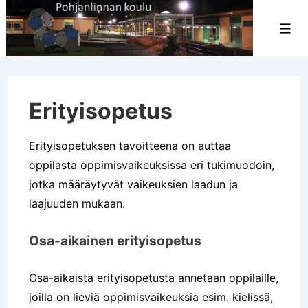
↓
Siirry
Val
pääsisältöön
Erityisopetus
Erityisopetuksen tavoitteena on auttaa
oppilasta oppimisvaikeuksissa eri tukimuodoin,
jotka määräytyvät vaikeuksien laadun ja
laajuuden mukaan.
Osa-aikainen erityisopetus
Osa-aikaista erityisopetusta annetaan oppilaille,
joilla on lieviä oppimisvaikeuksia esim. kielissä,