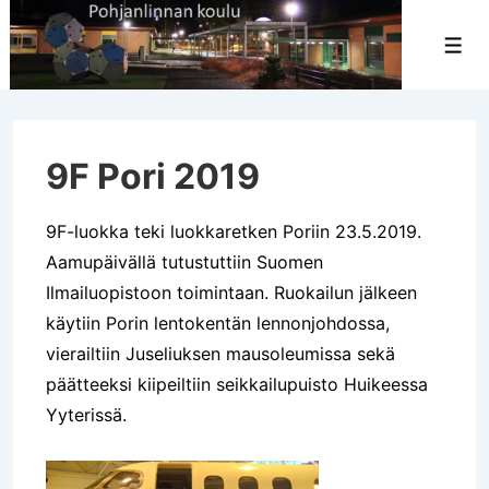
↓
Siirry
Val
pääsisältöön
9F Pori 2019
9F-luokka teki luokkaretken Poriin 23.5.2019.
Aamupäivällä tutustuttiin Suomen
Ilmailuopistoon toimintaan. Ruokailun jälkeen
käytiin Porin lentokentän lennonjohdossa,
vierailtiin Juseliuksen mausoleumissa sekä
päätteeksi kiipeiltiin seikkailupuisto Huikeessa
Yyterissä.