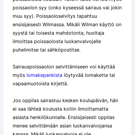
poissaolon syy (onko kyseessä sairaus vai jokin
muu syy). Poissaoloselvitys tapahtuu
ensisijaisesti Wilmassa. Mikäli Wilman käyttö on
syystä tai toisesta mahdotonta, huoltaja
ilmoittaa poissaolosta luokanvalvojalle
puhelimitse tai sähköpostitse.
Sairauspoissaolon selvittämiseen voi käyttää
myös
lomakepankista
löytyvää lomaketta tai
vapaamuotoista kirjettä.
Jos oppilas sairastuu kesken koulupäivän, hän
ei saa lähteä koulusta kotiin ilmoittamatta
asiasta henkilökunnalle. Ensisijaisesti oppilas
menee selvittämään asian luokanvalvojansa
kanssa. Mikäli luokanvalvoja ei ole