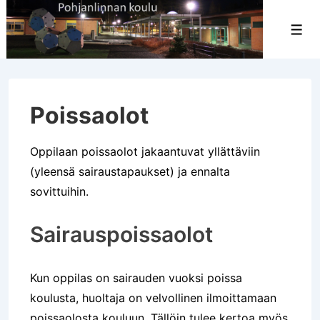
↓
Siirry
Val
pääsisältöön
Poissaolot
Oppilaan poissaolot jakaantuvat yllättäviin
(yleensä sairaustapaukset) ja ennalta
sovittuihin.
Sairauspoissaolot
Kun oppilas on sairauden vuoksi poissa
koulusta, huoltaja on velvollinen ilmoittamaan
poissaolosta kouluun. Tällöin tulee kertoa myös