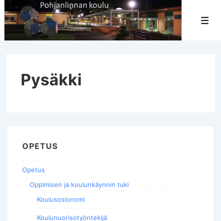
↓
Siirry
Val
pääsisältöön
Pysäkki
OPETUS
Opetus
Oppimisen ja koulunkäynnin tuki
Koulusosionomi
Koulunuorisotyöntekijä