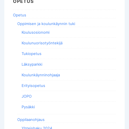
OPETUS
Opetus
Oppimisen ja koulunkäynnin tuki
Koulusosionomi
Koulunuorisotyöntekijä
Tukiopetus
Läksyparkki
Koulunkäynninohjaaja
Erityisopetus
JOPO
Pysäkki
Oppilaanohjaus
Yhteishaku 2024