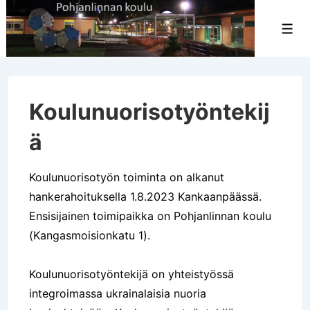
↓
Siirry
Val
pääsisältöön
Koulunuorisotyöntekij
ä
Koulunuorisotyön toiminta on alkanut
hankerahoituksella 1.8.2023 Kankaanpäässä.
Ensisijainen toimipaikka on Pohjanlinnan koulu
(Kangasmoisionkatu 1).
Koulunuorisotyöntekijä on yhteistyössä
integroimassa ukrainalaisia nuoria